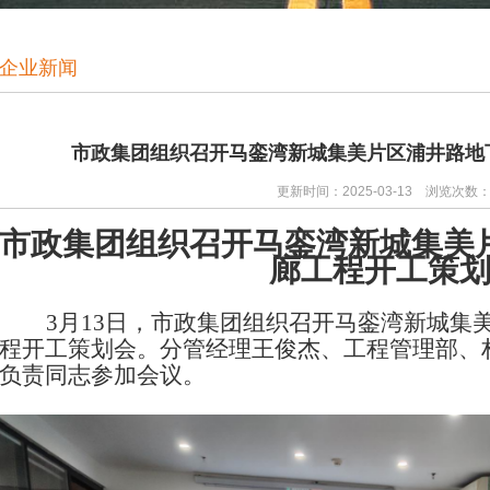
企业新闻
市政集团组织召开马銮湾新城集美片区浦井路地
更新时间：2025-03-13 浏览次数
市政集团
组织召
开马銮湾新城集美
廊工程开
工策
3
月
13
日，
市政集团
组织召开
马銮湾新城集
程开工策划
会。
分管经理王俊杰、工程管理部、
负责同志参加会议。