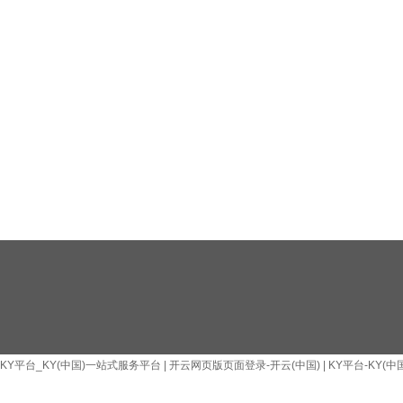
KY平台_KY(中国)一站式服务平台
|
开云网页版页面登录-开云(中国)
|
KY平台-KY(