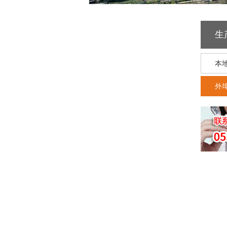
生
本
外