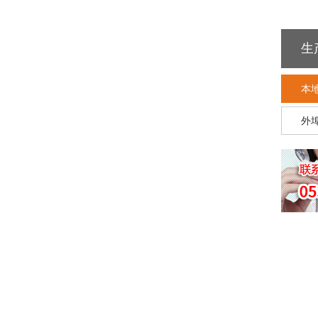
生
本
外