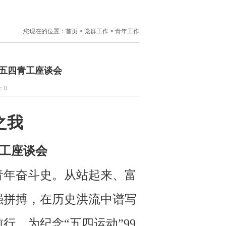
您现在的位置：
首页
>
党群工作
>
青年工作
开五四青工座谈会
：
0
之我
工座谈会
年奋斗史。从站起来、富
强拼搏，在历史洪流中谱写
行，为纪念“五四运动”
99