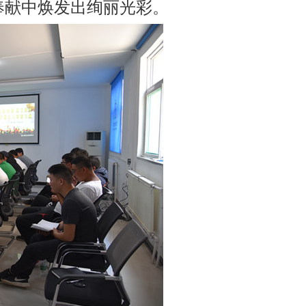
奉献中焕发出绚丽光彩。