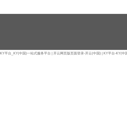
KY平台_KY(中国)一站式服务平台
|
开云网页版页面登录-开云(中国)
|
KY平台-KY(