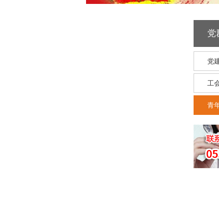
党
党
工
青