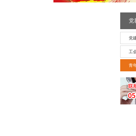
党
党
工
青