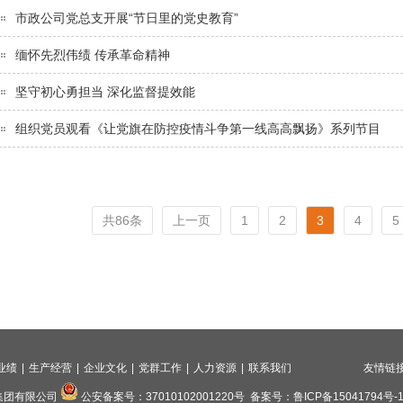
市政公司党总支开展“节日里的党史教育”
缅怀先烈伟绩 传承革命精神
坚守初心勇担当 深化监督提效能
组织党员观看《让党旗在防控疫情斗争第一线高高飘扬》系列节目
共86条
上一页
1
2
3
4
5
业绩
|
生产经营
|
企业文化
|
党群工作
|
人力资源
|
联系我们
友情链
集团有限公司
公安备案号：37010102001220号 备案号：
鲁ICP备15041794号-